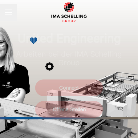
KARRIEREMENÜ
United Engineering
Arbeiten bei der IMA Schelling
Group
Connect
Offene Stellen
Zum Inhalt scrollen