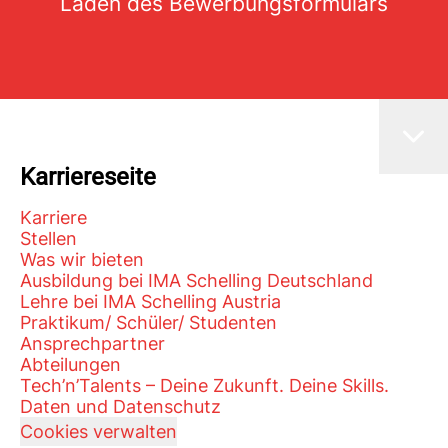
Laden des Bewerbungsformulars
Karriereseite
Karriere
Stellen
Was wir bieten
Ausbildung bei IMA Schelling Deutschland
Lehre bei IMA Schelling Austria
Praktikum/ Schüler/ Studenten
Ansprechpartner
Abteilungen
Tech’n’Talents – Deine Zukunft. Deine Skills.
Daten und Datenschutz
Cookies verwalten