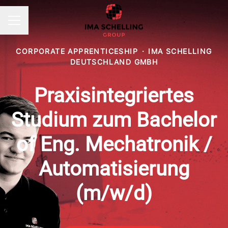
KARRIEREMENÜ
CORPORATE APPRENTICESHIP
·
IMA SCHELLING
DEUTSCHLAND GMBH
Praxisintegriertes
Studium zum Bachelor
of Eng. Mechatronik /
Automatisierung
(m/w/d)