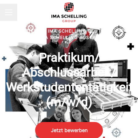
KARRIEREMENÜ
PRAKTIKUM
·
IMA SCHELLING DEUTSCHLAND
GMBH, IMA SCHELLING AUSTRIA GMBH
Praktikum/
Abschlussarbeit/
Werkstudententätigkeit
(m/w/d)
Jetzt bewerben